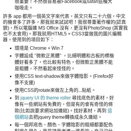
很重要！不然很容易被Facebook或safari這種大
咖吸走。
許多 app 都用一個英文字來代表，英文只有二十六個，中文
的機會多了許多，那我就來試試吧！我很尊重著作權的(認真
貌)，所以電腦連 MS Office 沒有，更沒有PhotoShop (其實我
也不太會用)。那我就用HTML5 + CSS3當做我的圖片編輯
器，使用到的項目如下：
環境是 Chrome + Win 7
字體設成 "微軟正黑體" ，比細明體和古板的標楷
體好看多了，也比較有特色，但微軟正黑體不能
是粗體，不然看起來怪怪的。
使用CSS text-shadow來做字體陰影。(Firefox好
像不支援)
使用CSS的rotate來做左上角的...貼紙。
到
jquery UI 的 theme roller
尋找底色的素材，好
像有一些網站有免費的，但是有的會有奇怪的條
款(比如說要求網站加連結)。找好素材，再到
這
個網站
去把jquery theme轉換成永久連結。
每一個邦底色、顏色、字體陰影的粗細都要配色