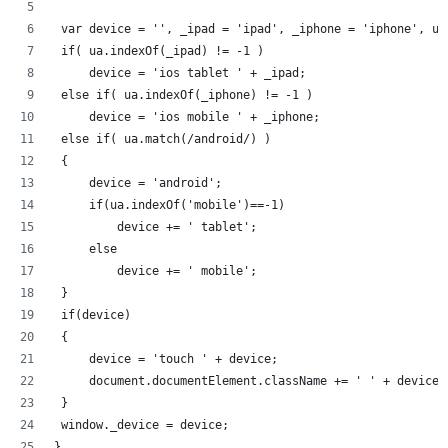
 var device = '', _ipad = 'ipad', _iphone = 'iphone', ua
 if( ua.indexOf(_ipad) != -1 )
     device = 'ios tablet ' + _ipad;
 else if( ua.indexOf(_iphone) != -1 )
     device = 'ios mobile ' + _iphone;
 else if( ua.match(/android/) )
 {
     device = 'android';
     if(ua.indexOf('mobile')==-1)
         device += ' tablet';
     else
         device += ' mobile';
 }
 if(device)
 {
     device = 'touch ' + device;
     document.documentElement.className += ' ' + device;
 }
 window._device = device;
}