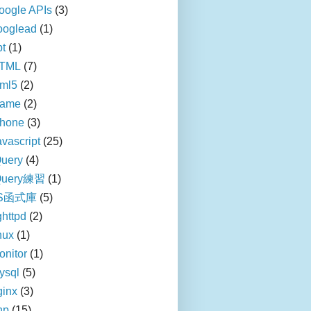
C%AC2-113019702.html",
oogle APIs
(3)
1%8F%E7%A5%A5-%E7%87%83%E6%96%99%E6%89%8D%E6%9C%80%E9%AB%98-1120
ooglead
(1)
85%A7%E7%B7%9A%E5%81%B7%E8%B7%91-110122456.html",
pt
(1)
5%A6%E9%A3%BC%E6%96%99%E5%95%86-103640691.html",
TML
(7)
BF%83%E5%A4%AA%E5%A4%9A-103640401.html",
tml5
(2)
5%AD%E6%9C%89%E9%9A%B1%E6%86%82-102152209.html",
9B%BB%E9%9B%99%E6%BC%B2-%E7%B6%93%E6%BF%9F%E9%83%A8-%E7%87%83%E6
frame
(2)
6%80%E5%8F%A3%E5%97%86%E8%80%81%E5%B8%AB-095338739.html",
phone
(3)
5%B3%E5%B9%B3%E5%AE%89-092142169.html",
avascript
(25)
B0%91%E8%B3%87%E6%A0%BC-092029373.html",
Query
(4)
1048325.html"
Query練習
(1)
S函式庫
(5)
ghttpd
(2)
nux
(1)
onitor
(1)
ysql
(5)
ginx
(3)
hp
(15)