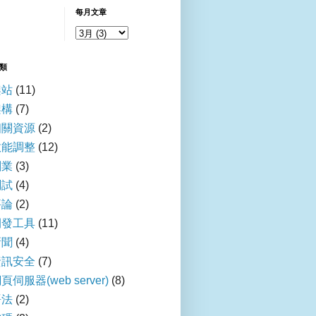
每月文章
類
架站
(11)
 {10}中央社{8}  {11}{9}{14}"{12}{6}{13}{3}{4}{14}?{5}"{6}>連勝文遭槍
架構
(7)
}?{5}"{6}>廣告不實標示錯誤 中興保全遭罰90萬{8}     {7}
相關資源
(2)
"{6}>馬總統：TIFA卡在美牛問題{8}{8}{8}{7}
"{6}>博鰲：台灣競爭力亞洲第2{8}{8}{8} {7}
效能調整
(12)
8}?{5}"{6}>油電人事成本太高？ 施顏祥：燃料才最高{8} {7}
創業
(3)
?{5}"{6}>女神卡卡一票難求 驚爆內線偷跑？{8}{8}{7}
測試
(4)
}"{6}>昶昕：未賣硫酸銅給飼料商{8}{8}{8}{7}
評論
(2)
}"{6}>免試入學 方文山：別擔心太多{8}{8}    {7}
}"{6}>暖冬後現高溫 美國農業有隱憂{8}{8}    {7}
開發工具
(11)
?{5}"{6}>5浪費4缺失還雙漲 經濟部：燃料成本增{8}   {7}
新聞
(4)
{5}"{6}>不滿學生擋路 騎士校門口嗆老師{8}{8}  {7}
資訊安全
(7)
{5}"{6}>遊墨遇強震 歐巴馬長女平安{8}{8}      {7}
頁伺服器(web server)
(8)
}"{6}>募兵制 擬服役6年獲榮民資格{8}{8}     {7}
語法
(2)
{6}>初考放榜 20博士全槓龜{8}{8}{8}   {7}