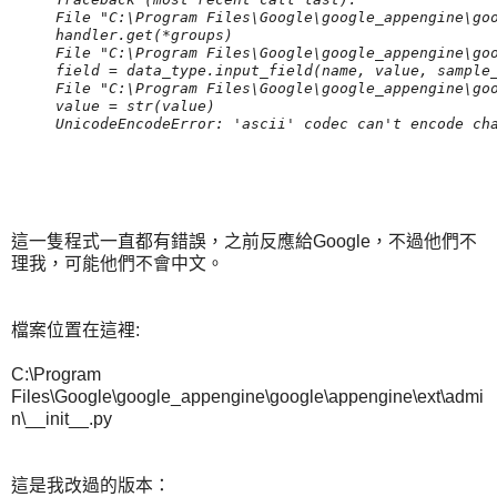
File "C:\Program Files\Google\google_appengine\goo
handler.get(*groups)

File "C:\Program Files\Google\google_appengine\goo
field = data_type.input_field(name, value, sample_
File "C:\Program Files\Google\google_appengine\goo
value = str(value)

UnicodeEncodeError: 'ascii' codec can't encode ch
這一隻程式一直都有錯誤，之前反應給Google，不過他們不
理我，可能他們不會中文。
檔案位置在這裡:
C:\Program
Files\Google\google_appengine\google\appengine\ext\admi
n\__init__.py
這是我改過的版本：